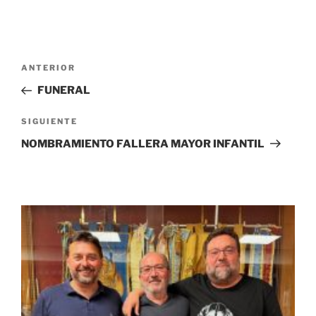
Navegación
Entrada
ANTERIOR
de
anterior:
FUNERAL
entradas
Siguiente
SIGUIENTE
entrada
NOMBRAMIENTO FALLERA MAYOR INFANTIL