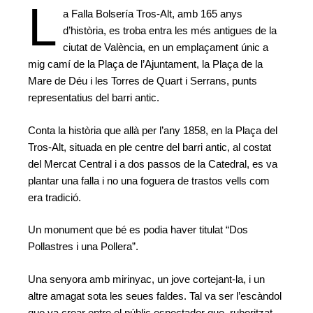
L
a Falla Bolsería Tros-Alt, amb 165 anys
d’història, es troba entra les més antigues de la
ciutat de València, en un emplaçament únic a
mig camí de la Plaça de l’Ajuntament, la Plaça de la
Mare de Déu i les Torres de Quart i Serrans, punts
representatius del barri antic.
Conta la història que allà per l’any 1858, en la Plaça del
Tros-Alt, situada en ple centre del barri antic, al costat
del Mercat Central i a dos passos de la Catedral, es va
plantar una falla i no una foguera de trastos vells com
era tradició.
Un monument que bé es podia haver titulat “Dos
Pollastres i una Pollera”.
Una senyora amb mirinyac, un jove cortejant-la, i un
altre amagat sota les seues faldes. Tal va ser l’escàndol
que va crear entre el públic espectador que, ruboritzat