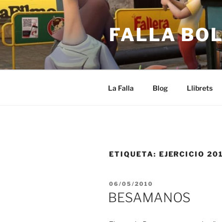
Saltar
al
FALLA BO
contenido
La Falla
Blog
Llibrets
ETIQUETA:
EJERCICIO 20
PUBLICADO
06/05/2010
EL
BESAMANOS